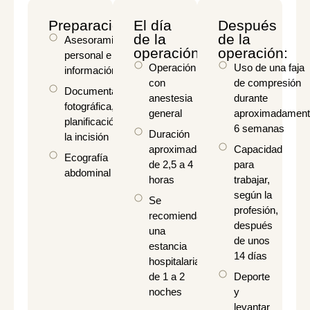
Preparación
El día
Después
de la
de la
Asesoramiento
operación
operación:
personal e
Operación
Uso de una faja
información
con
de compresión
Documentación
anestesia
durante
fotográfica,
general
aproximadament
planificación de
6 semanas
Duración
la incisión
aproximada
Capacidad
Ecografía
de 2,5 a 4
para
abdominal
horas
trabajar,
según la
Se
profesión,
recomienda
después
una
de unos
estancia
14 días
hospitalaria
de 1 a 2
Deporte
noches
y
levantar