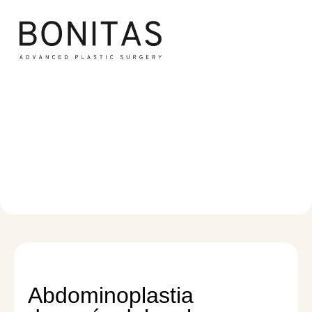
Abdominoplastia después
del embarazo
Contorno corporal
/
Abdominoplastia después del embarazo
Abdominoplastia