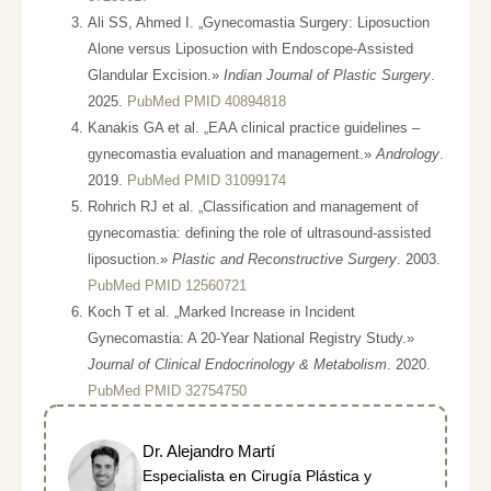
Ali SS, Ahmed I. „Gynecomastia Surgery: Liposuction
Alone versus Liposuction with Endoscope-Assisted
Glandular Excision.»
Indian Journal of Plastic Surgery
.
2025.
PubMed PMID 40894818
Kanakis GA et al. „EAA clinical practice guidelines –
gynecomastia evaluation and management.»
Andrology
.
2019.
PubMed PMID 31099174
Rohrich RJ et al. „Classification and management of
gynecomastia: defining the role of ultrasound-assisted
liposuction.»
Plastic and Reconstructive Surgery
. 2003.
PubMed PMID 12560721
Koch T et al. „Marked Increase in Incident
Gynecomastia: A 20-Year National Registry Study.»
Journal of Clinical Endocrinology & Metabolism
. 2020.
PubMed PMID 32754750
Dr. Alejandro Martí
Especialista en Cirugía Plástica y