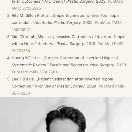
term Outcomes.“
Archives of Plastic Surgery
. 2023.
PubMed
PMID 37035585
Ritz M, Silfen R et al. „Simple technique for inverted nipple
correction.“
Aesthetic Plastic Surgery
. 2005.
PubMed PMID
15583847
Kim DY et al. „Minimally Invasive Correction of Inverted Nipple
with a Hook.“
Aesthetic Plastic Surgery
. 2019.
PubMed PMID
29757354
Huang WC et al. „Surgical Correction of Inverted Nipple: A
Systematic Review.“
Plastic and Reconstructive Surgery
. 2020.
PubMed PMID 32802664
Lee HB et al. „Patient Satisfaction after Inverted Nipple
Correction.“
Archives of Plastic Surgery
. 2024.
PubMed PMID
38775260