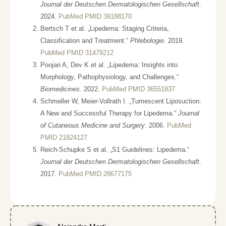
Journal der Deutschen Dermatologischen Gesellschaft
.
2024.
PubMed PMID 39188170
Bertsch T et al. „Lipedema: Staging Criteria,
Classification and Treatment.“
Phlebologie
. 2019.
PubMed PMID 31479212
Poojari A, Dev K et al. „Lipedema: Insights into
Morphology, Pathophysiology, and Challenges.“
Biomedicines
. 2022.
PubMed PMID 36551837
Schmeller W, Meier-Vollrath I. „Tumescent Liposuction:
A New and Successful Therapy for Lipedema.“
Journal
of Cutaneous Medicine and Surgery
. 2006.
PubMed
PMID 21824127
Reich-Schupke S et al. „S1 Guidelines: Lipedema.“
Journal der Deutschen Dermatologischen Gesellschaft
.
2017.
PubMed PMID 28677175