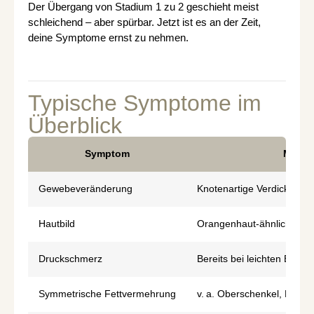
Der Übergang von Stadium 1 zu 2 geschieht meist
schleichend – aber spürbar. Jetzt ist es an der Zeit,
deine Symptome ernst zu nehmen.
Typische Symptome im
Überblick
Symptom
Merkm
Gewebeveränderung
Knotenartige Verdickung
Hautbild
Orangenhaut-ähnlich, teils
Druckschmerz
Bereits bei leichten Ber
Symmetrische Fettvermehrung
v. a. Oberschenkel, Knie, 