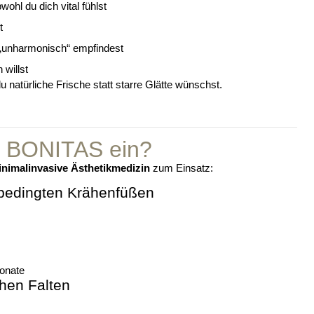
ohl du dich vital fühlst
t
 „unharmonisch“ empfindest
 willst
u natürliche Frische statt starre Glätte wünschst.
t BONITAS ein?
inimalinvasive Ästhetikmedizin
zum Einsatz:
 bedingten Krähenfüßen
Monate
chen Falten