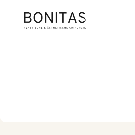
Brustchirurgie
Lipöd
Kräh