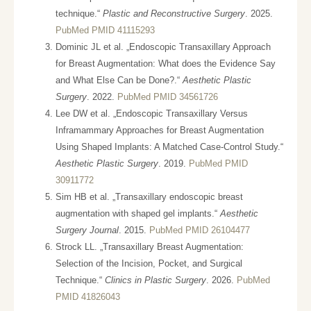
technique.“
Plastic and Reconstructive Surgery
. 2025.
PubMed PMID 41115293
Dominic JL et al. „Endoscopic Transaxillary Approach
for Breast Augmentation: What does the Evidence Say
and What Else Can be Done?.“
Aesthetic Plastic
Surgery
. 2022.
PubMed PMID 34561726
Lee DW et al. „Endoscopic Transaxillary Versus
Inframammary Approaches for Breast Augmentation
Using Shaped Implants: A Matched Case-Control Study.“
Aesthetic Plastic Surgery
. 2019.
PubMed PMID
30911772
Sim HB et al. „Transaxillary endoscopic breast
augmentation with shaped gel implants.“
Aesthetic
Surgery Journal
. 2015.
PubMed PMID 26104477
Strock LL. „Transaxillary Breast Augmentation:
Selection of the Incision, Pocket, and Surgical
Technique.“
Clinics in Plastic Surgery
. 2026.
PubMed
PMID 41826043