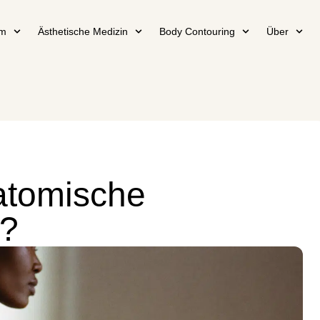
em
Ästhetische Medizin
Body Contouring
Über
atomische
e?