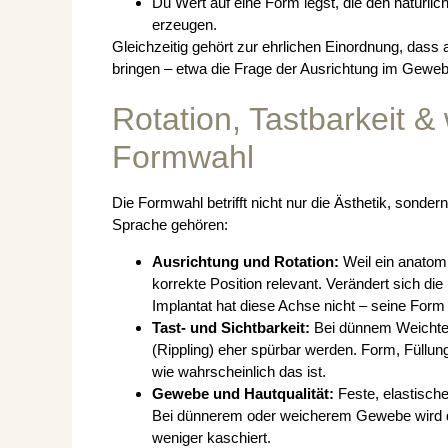
Du Wert auf eine Form legst, die den natürlic
erzeugen.
Gleichzeitig gehört zur ehrlichen Einordnung, dass
bringen – etwa die Frage der Ausrichtung im Gewe
Rotation, Tastbarkeit &
Formwahl
Die Formwahl betrifft nicht nur die Ästhetik, sond
Sprache gehören:
Ausrichtung und Rotation:
Weil ein anatomi
korrekte Position relevant. Verändert sich d
Implantat hat diese Achse nicht – seine Form 
Tast- und Sichtbarkeit:
Bei dünnem Weichteil
(Rippling) eher spürbar werden. Form, Füllun
wie wahrscheinlich das ist.
Gewebe und Hautqualität:
Feste, elastisch
Bei dünnerem oder weicherem Gewebe wird d
weniger kaschiert.