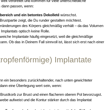
 weit verbreitet und kommen für viele unterschiedliche
s dann passen, wenn:
bereich und ein betontes Dekolleté
wünschst.
rustpartie zeigt, die Du runder gestalten möchtest.
veränderungen des Körpers gleichmäßig verhält – da das Volumen
s Implantats optisch keine Rolle.
eiche Implantate häufig eingesetzt, weil die gleichmäßige
ann. Ob das in Deinem Fall sinnvoll ist, lässt sich erst nach einer
ropfenförmige) Implantate
 ein besonders zurückhaltender, nach unten gewichteter
 dann eine Überlegung wert sein, wenn:
rustkorb zur Brust und einen flacheren oberen Pol bevorzugst.
ebe aufweist und die Kontur stärker durch das Implantat