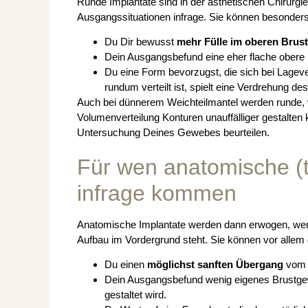
Runde Implantate sind in der ästhetischen Chirurgie
Ausgangssituationen infrage. Sie können besonder
Du Dir bewusst
mehr Fülle im oberen Brust
Dein Ausgangsbefund eine eher flache obere B
Du eine Form bevorzugst, die sich bei Lage
rundum verteilt ist, spielt eine Verdrehung de
Auch bei dünnerem Weichteilmantel werden runde, w
Volumenverteilung Konturen unauffälliger gestalten k
Untersuchung Deines Gewebes beurteilen.
Für wen anatomische (t
infrage kommen
Anatomische Implantate werden dann erwogen, wenn
Aufbau im Vordergrund steht. Sie können vor allem
Du einen
möglichst sanften Übergang
vom B
Dein Ausgangsbefund wenig eigenes Brustgew
gestaltet wird.