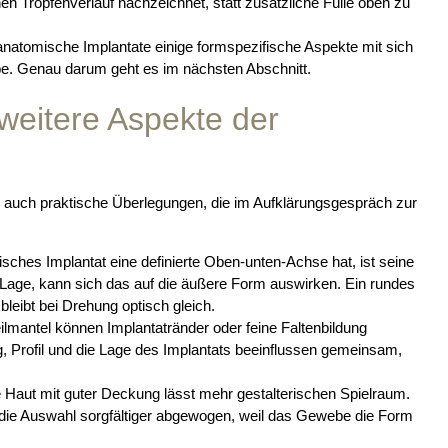
hen Tropfenverlauf nachzeichnet, statt zusätzliche Fülle oben zu
 anatomische Implantate einige formspezifische Aspekte mit sich
be. Genau darum geht es im nächsten Abschnitt.
 weitere Aspekte der
ern auch praktische Überlegungen, die im Aufklärungsgespräch zur
sches Implantat eine definierte Oben-unten-Achse hat, ist seine
ie Lage, kann sich das auf die äußere Form auswirken. Ein rundes
bleibt bei Drehung optisch gleich.
mantel können Implantatränder oder feine Faltenbildung
g, Profil und die Lage des Implantats beeinflussen gemeinsam,
e Haut mit guter Deckung lässt mehr gestalterischen Spielraum.
ie Auswahl sorgfältiger abgewogen, weil das Gewebe die Form