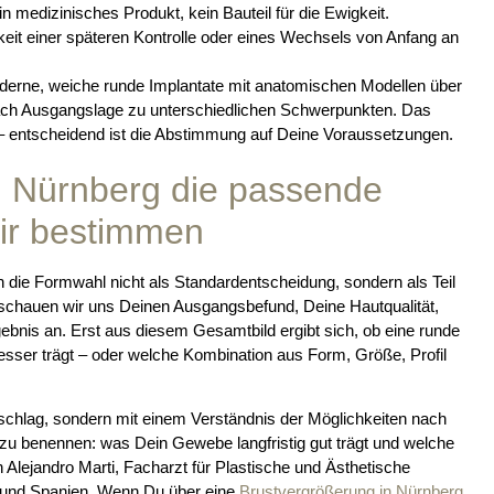
in medizinisches Produkt, kein Bauteil für die Ewigkeit.
eit einer späteren Kontrolle oder eines Wechsels von Anfang an
rne, weiche runde Implantate mit anatomischen Modellen über
ch Ausgangslage zu unterschiedlichen Schwerpunkten. Das
ht – entscheidend ist die Abstimmung auf Deine Voraussetzungen.
n Nürnberg die passende
ir bestimmen
 die Formwahl nicht als Standardentscheidung, sondern als Teil
 schauen wir uns Deinen Ausgangsbefund, Deine Hautqualität,
nis an. Erst aus diesem Gesamtbild ergibt sich, ob eine runde
sser trägt – oder welche Kombination aus Form, Größe, Profil
orschlag, sondern mit einem Verständnis der Möglichkeiten nach
zu benennen: was Dein Gewebe langfristig gut trägt und welche
 Alejandro Marti, Facharzt für Plastische und Ästhetische
 und Spanien. Wenn Du über eine
Brustvergrößerung in Nürnberg